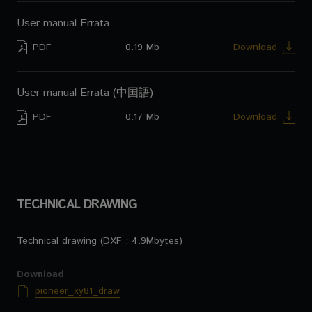
User manual Errata
PDF
0.19 Mb
Download
User manual Errata (中国語)
PDF
0.17 Mb
Download
TECHNICAL DRAWING
Technical drawing (DXF : 4.9Mbytes)
Download
pioneer_xy81_draw