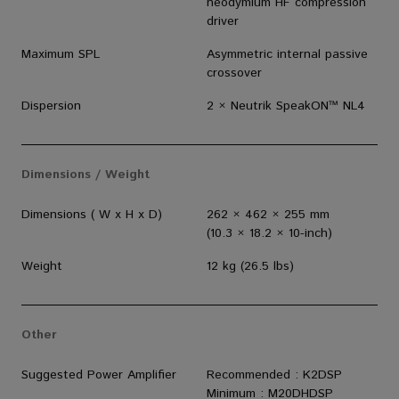
neodymium HF compression
driver
Maximum SPL
Asymmetric internal passive
crossover
Dispersion
2 × Neutrik SpeakON™ NL4
Dimensions / Weight
Dimensions ( W x H x D)
262 × 462 × 255 mm
(10.3 × 18.2 × 10-inch)
Weight
12 kg (26.5 lbs)
Other
Suggested Power Amplifier
Recommended : K2DSP
Minimum : M20DHDSP