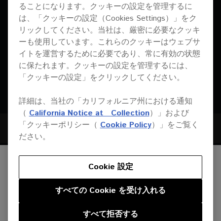
ることになります。クッキーの設定を管理するに
は、「クッキーの設定（Cookies Settings）」をク
リックしてください。当社は、厳密に必要なクッキ
ーも使用しています。これらのクッキーはウェブサ
イトを運営するために必要であり、常に有効の状態
に保たれます。クッキーの設定を管理するには、
「クッキーの設定」をクリックしてください。
詳細は、当社の「カリフォルニア州における通知
（
California Notice at Collection
）」および
「クッキーポリシー（
Cookie Policy
）」をご覧く
XY-81
JUMP TO
ださい。
SPECIFICATIONS
Cookie 設定
SPECIFICATIONS
DOWNLOADS
すべての Cookie を受け入れる
CASE STUDIES
Hardware
すべて拒否する