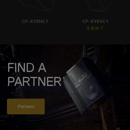
CP-XY8HC1
CP-XY8VC1
生産終了
FIND A
PARTNER
Partners