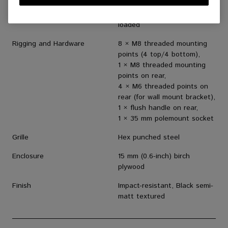
ACCESSORIES
Enclosure Type
Two-way passive, reflex-
loaded
Rigging and Hardware
8 × M8 threaded mounting
points (4 top/4 bottom),
1 × M8 threaded mounting
points on rear,
4 × M6 threaded points on
rear (for wall mount bracket),
1 × flush handle on rear,
1 × 35 mm polemount socket
Grille
Hex punched steel
Enclosure
15 mm (0.6-inch) birch
plywood
Finish
Impact-resistant, Black semi-
matt textured