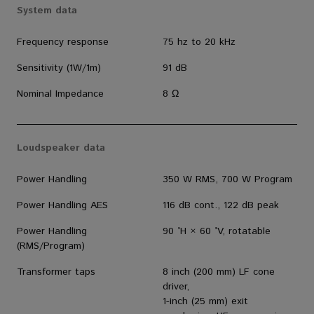
System data
Frequency response
75 hz to 20 kHz
Sensitivity (1W/1m)
91 dB
Nominal Impedance
8 Ω
Loudspeaker data
Power Handling
350 W RMS, 700 W Program
Power Handling AES
116 dB cont., 122 dB peak
Power Handling
90 °H × 60 °V, rotatable
(RMS/Program)
Transformer taps
8 inch (200 mm) LF cone
driver,
1-inch (25 mm) exit